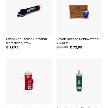
LifeSaver Lifeline Personal
Seven Oceans Drinkwater 30
Waterfilter Straw
x 500 ML
Oorspronkelijke
Huidige
€
29,95
€
84,99
€
72,95
prijs
prijs
was:
is:
€ 84,99.
€ 72,95.