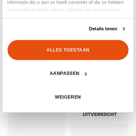
informatie die u aan ze heeft verstrekt of die ze hebben
verzameld op basis van uw gebruik van hun services.
Details tonen
ALLES TOESTAAN
Care Plus First Aid Kit Light
SOG Power Litre Multitool
Walker
€
131,20
€
8,95
AANPASSEN
WEIGEREN
UITVERKOCHT