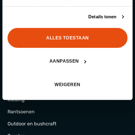
We helpen je graag de juiste keuze te
maken
Details tonen
ALLES TOESTAAN
Categorieën
AANPASSEN
Schietsport
WEIGEREN
Gear
Kleding
Rantsoenen
Outdoor en bushcraft