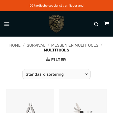
Ga
Dé tactische specialist van Nederland
naar
inhoud
HOME
/
SURVIVAL
/
MESSEN EN MULTITOOLS
/
MULTITOOLS
FILTER