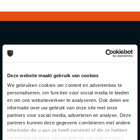
Snelle Levering
Binnen 1 tot 5 werkdagen bij je thuis
afgeleverd!
Deze website maakt gebruik van cookies
We gebruiken cookies om content en advertenties te
Kwaliteit boven alles
personaliseren, om functies voor social media te bieden
en om ons websiteverkeer te analyseren. Ook delen we
Wij kiezen altijd voor duurzaam en
informatie over uw gebruik van onze site met onze
functioneel
partners voor social media, adverteren en analyse. Deze
partners kunnen deze gegevens combineren met andere
Kennis & advies
informatie die u aan ze heeft verstrekt of die ze hebben
verzameld op basis van uw gebruik van hun services.