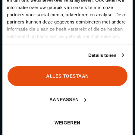
Binnen 1 tot 5 werkdagen bij je thuis
informatie over uw gebruik van onze site met onze
afgeleverd!
partners voor social media, adverteren en analyse. Deze
partners kunnen deze gegevens combineren met andere
informatie die u aan ze heeft verstrekt of die ze hebben
Kwaliteit boven alles
verzameld op basis van uw gebruik van hun services.
Wij kiezen altijd voor duurzaam en
functioneel
Details tonen
Kennis & advies
ALLES TOESTAAN
We helpen je graag de juiste keuze te
maken
AANPASSEN
WEIGEREN
Categorieën