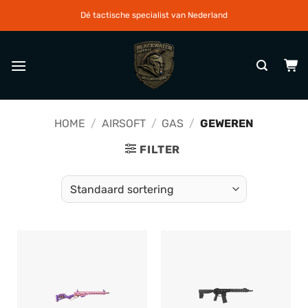
Ga
Dé tactische specialist van Nederland
naar
inhoud
HOME
/
AIRSOFT
/
GAS
/
GEWEREN
FILTER