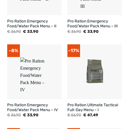
Pro Ration Emergency
Pro Ration Emergency
Food/Water Pack Menu – II
Food/Water Pack Menu – III
Oorspronkelijke
Huidige
Oorspronkelijke
Huidige
€
36,90
€
33,90
€
36,90
€
33,90
prijs
prijs
prijs
prijs
was:
is:
was:
is:
€ 36,90.
€ 33,90.
€ 36,90.
€ 33,90.
-8%
-17%
Pro Ration Emergency
Pro Ration Ultimate Tactical
Food/Water Pack Menu – IV
Full-Day Menu – I
Oorspronkelijke
Huidige
Oorspronkelijke
Huidige
€
36,90
€
33,90
€
56,90
€
47,49
prijs
prijs
prijs
prijs
was:
is:
was:
is:
€ 36,90.
€ 33,90.
€ 56,90.
€ 47,49.