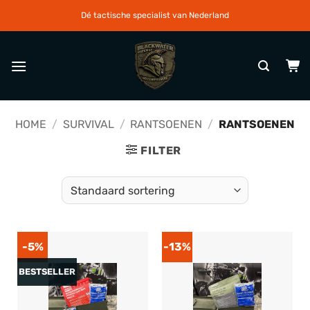
Ga
Dé tactische specialist van Nederland
naar
inhoud
HOME
/
SURVIVAL
/
RANTSOENEN
/
RANTSOENEN
FILTER
-5%
-13%
BESTSELLER