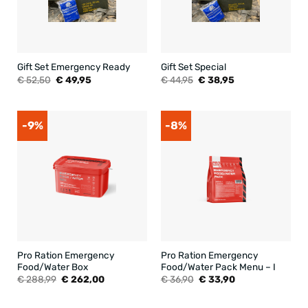
Gift Set Emergency Ready
Gift Set Special
Oorspronkelijke
Huidige
Oorspronkelijke
Huidige
€
52,50
€
49,95
€
44,95
€
38,95
prijs
prijs
prijs
prijs
was:
is:
was:
is:
€ 52,50.
€ 49,95.
€ 44,95.
€ 38,95.
-9%
-8%
Pro Ration Emergency
Pro Ration Emergency
Food/Water Box
Food/Water Pack Menu – I
Oorspronkelijke
Huidige
Oorspronkelijke
Huidige
€
288,99
€
262,00
€
36,90
€
33,90
prijs
prijs
prijs
prijs
was:
is:
was:
is:
€ 288,99.
€ 262,00.
€ 36,90.
€ 33,90.