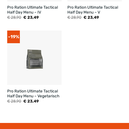
Pro Ration Ultimate Tactical
Pro Ration Ultimate Tactical
Half Day Menu – IV
Half Day Menu – V
Oorspronkelijke
Huidige
Oorspronkelijke
Huidige
€
28,90
€
23,49
€
28,90
€
23,49
prijs
prijs
prijs
prijs
was:
is:
was:
is:
€ 28,90.
€ 23,49.
€ 28,90.
€ 23,49.
-19%
Pro Ration Ultimate Tactical
Half Day Menu – Vegetarisch
Oorspronkelijke
Huidige
€
28,90
€
23,49
prijs
prijs
was:
is:
€ 28,90.
€ 23,49.