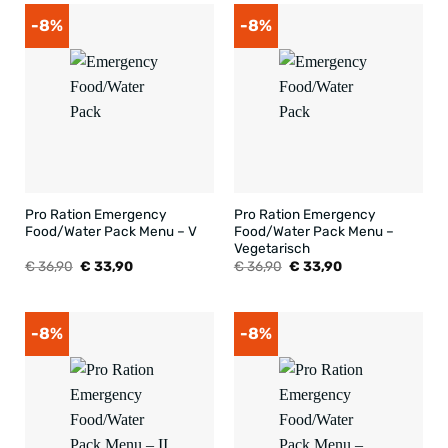
-8%
-8%
Pro Ration Emergency
Pro Ration Emergency
Food/Water Pack Menu – V
Food/Water Pack Menu –
Vegetarisch
Oorspronkelijke
Huidige
Oorspronkelijke
Huidige
€
36,90
€
33,90
€
36,90
€
33,90
prijs
prijs
prijs
prijs
was:
is:
was:
is:
€ 36,90.
€ 33,90.
€ 36,90.
€ 33,90.
-8%
-8%