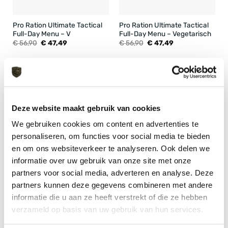
Pro Ration Ultimate Tactical
Pro Ration Ultimate Tactical
Full-Day Menu – V
Full-Day Menu – Vegetarisch
Oorspronkelijke
Huidige
Oorspronkelijke
Huidige
€
56,90
€
47,49
€
56,90
€
47,49
prijs
prijs
prijs
prijs
was:
is:
was:
is:
€ 56,90.
€ 47,49.
€ 56,90.
€ 47,49.
-17%
-19%
Deze website maakt gebruik van cookies
We gebruiken cookies om content en advertenties te
personaliseren, om functies voor social media te bieden
en om ons websiteverkeer te analyseren. Ook delen we
informatie over uw gebruik van onze site met onze
partners voor social media, adverteren en analyse. Deze
Pro Ration Ultimate Tactical
Pro Ration Ultimate Tactical
Full-Day Menu – IV
Half Day Menu – I
partners kunnen deze gegevens combineren met andere
Oorspronkelijke
Huidige
Oorspronkelijke
Huidige
€
56,90
€
47,49
€
28,90
€
23,49
informatie die u aan ze heeft verstrekt of die ze hebben
prijs
prijs
prijs
prijs
was:
is:
was:
is:
verzameld op basis van uw gebruik van hun services.
€ 56,90.
€ 47,49.
€ 28,90.
€ 23,49.
-19%
-19%