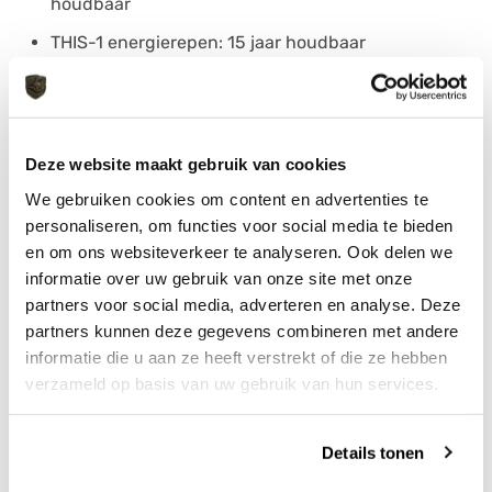
houdbaar
THIS-1 energierepen: 15 jaar houdbaar
Gesteriliseerd water: 50 jaar houdbaar
Het
Avonturenrantsoen Boerenham &
Hertenragout
biedt een complete combinatie van
Deze website maakt gebruik van cookies
voeding, hydratatie en gebruiksgemak. Een
We gebruiken cookies om content en advertenties te
betrouwbare keuze voor iedereen die voorbereid wil
personaliseren, om functies voor social media te bieden
zijn op noodsituaties, survivaltochten, expedities en
en om ons websiteverkeer te analyseren. Ook delen we
avonturen in de buitenlucht.
informatie over uw gebruik van onze site met onze
partners voor social media, adverteren en analyse. Deze
partners kunnen deze gegevens combineren met andere
informatie die u aan ze heeft verstrekt of die ze hebben
AANVULLENDE INFORMATIE
verzameld op basis van uw gebruik van hun services.
MERK
Pro Ration
Details tonen