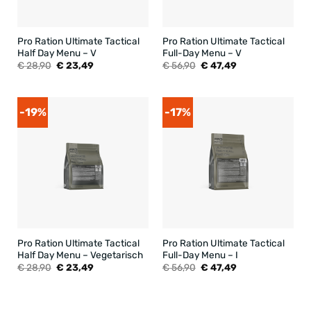
Pro Ration Ultimate Tactical
Pro Ration Ultimate Tactical
Half Day Menu – V
Full-Day Menu – V
Oorspronkelijke
Huidige
Oorspronkelijke
Huidige
€
28,90
€
23,49
€
56,90
€
47,49
prijs
prijs
prijs
prijs
was:
is:
was:
is:
€ 28,90.
€ 23,49.
€ 56,90.
€ 47,49.
-19%
-17%
Pro Ration Ultimate Tactical
Pro Ration Ultimate Tactical
Half Day Menu – Vegetarisch
Full-Day Menu – I
Oorspronkelijke
Huidige
Oorspronkelijke
Huidige
€
28,90
€
23,49
€
56,90
€
47,49
prijs
prijs
prijs
prijs
was:
is:
was:
is:
€ 28,90.
€ 23,49.
€ 56,90.
€ 47,49.