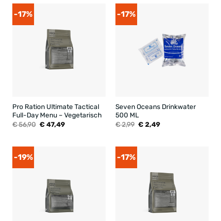
-17%
-17%
Pro Ration Ultimate Tactical
Seven Oceans Drinkwater
Full-Day Menu – Vegetarisch
500 ML
Oorspronkelijke
Huidige
Oorspronkelijke
Huidige
€
56,90
€
47,49
€
2,99
€
2,49
prijs
prijs
prijs
prijs
was:
is:
was:
is:
€ 56,90.
€ 47,49.
€ 2,99.
€ 2,49.
-19%
-17%