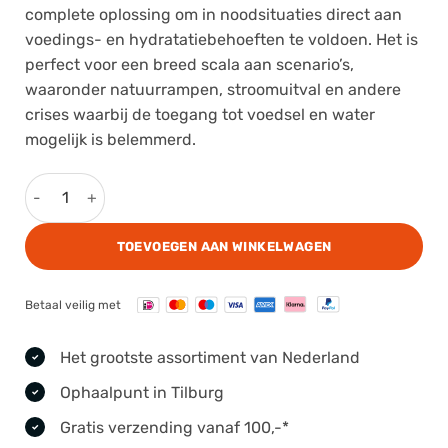
€ 36,90.
€ 33,90.
complete oplossing om in noodsituaties direct aan
voedings- en hydratatiebehoeften te voldoen. Het is
perfect voor een breed scala aan scenario’s,
waaronder natuurrampen, stroomuitval en andere
crises waarbij de toegang tot voedsel en water
mogelijk is belemmerd.
Pro Ration Emergency Food/Water Pack Menu - I aantal
TOEVOEGEN AAN WINKELWAGEN
Betaal veilig met
Het grootste assortiment van Nederland
Ophaalpunt in Tilburg
Gratis verzending vanaf 100,-*