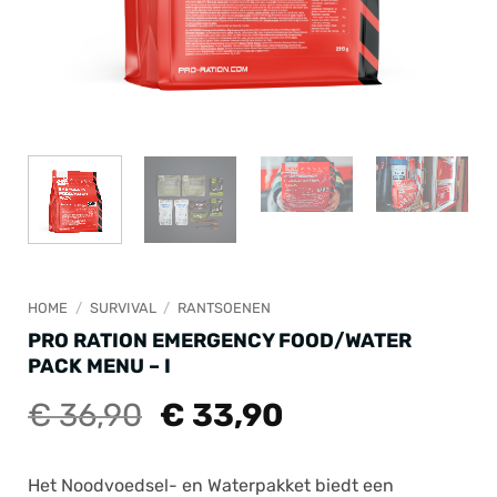
HOME
/
SURVIVAL
/
RANTSOENEN
PRO RATION EMERGENCY FOOD/WATER
PACK MENU – I
Oorspronkelijke
Huidige
€
36,90
€
33,90
prijs
prijs
was:
is:
Het Noodvoedsel- en Waterpakket biedt een