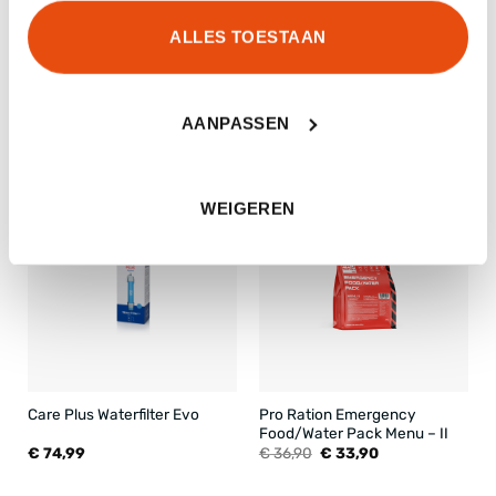
RANTSOENDUUR
Hele dag
ALLES TOESTAAN
AANPASSEN
GERELATEERDE PRODUCTEN
-8%
BESTSELLER
WEIGEREN
Pro Ration Emergency
Care Plus Waterfilter Evo
Food/Water Pack Menu – II
Oorspronkelijke
Huidige
€
74,99
€
36,90
€
33,90
prijs
prijs
was:
is:
€ 36,90.
€ 33,90.