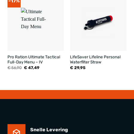
-17%
Pro Ration Ultimate Tactical
LifeSaver Lifeline Personal
Full-Day Menu – IV
Waterfilter Straw
Oorspronkelijke
Huidige
€
56,90
€
47,49
€
29,95
prijs
prijs
was:
is:
€ 56,90.
€ 47,49.
Snelle Levering