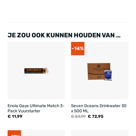
JE ZOU OOK KUNNEN HOUDEN VAN …
-14%
Enola Gaye Ultimate Match 3-
Seven Oceans Drinkwater 30
Pack Vuurstarter
x 500 ML
Oorspronkelijke
Huidige
€
11,99
€
84,99
€
72,95
prijs
prijs
was:
is:
€ 84,99.
€ 72,95.