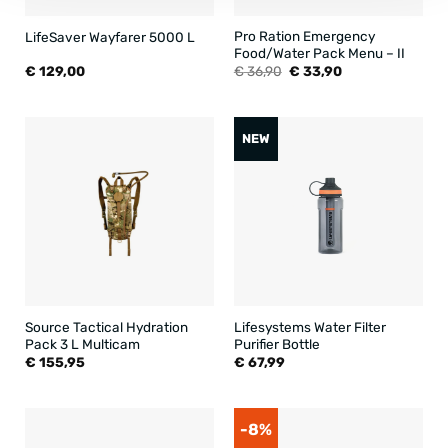
Pro Ration Emergency
LifeSaver Wayfarer 5000 L
Food/Water Pack Menu – II
Oorspronkelijke
Huidige
€
129,00
€
36,90
€
33,90
prijs
prijs
was:
is:
€ 36,90.
€ 33,90.
NEW
Source Tactical Hydration
Lifesystems Water Filter
Pack 3 L Multicam
Purifier Bottle
€
155,95
€
67,99
-8%