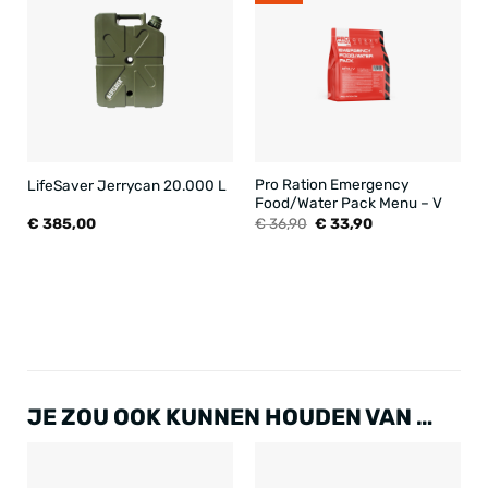
Pro Ration Emergency
LifeSaver Jerrycan 20.000 L
Food/Water Pack Menu – V
Oorspronkelijke
Huidige
€
385,00
€
36,90
€
33,90
prijs
prijs
was:
is:
€ 36,90.
€ 33,90.
JE ZOU OOK KUNNEN HOUDEN VAN …