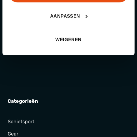
Wij kiezen altijd voor duurzaam en
functioneel
AANPASSEN
Kennis & advies
WEIGEREN
We helpen je graag de juiste keuze te
maken
Categorieën
Schietsport
Gear