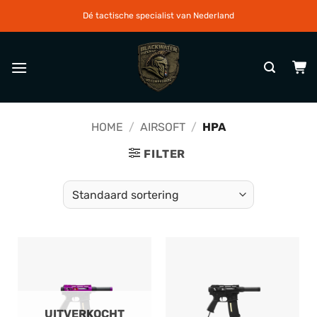
Ga
Dé tactische specialist van Nederland
naar
inhoud
HOME
/
AIRSOFT
/
HPA
FILTER
UITVERKOCHT