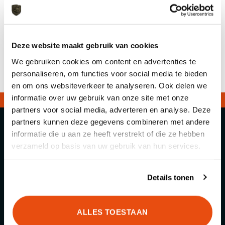
Wolverine MTW Forged 14”
Standard
Deze website maakt gebruik van cookies
€
1.095,00
We gebruiken cookies om content en advertenties te
personaliseren, om functies voor social media te bieden
en om ons websiteverkeer te analyseren. Ook delen we
informatie over uw gebruik van onze site met onze
partners voor social media, adverteren en analyse. Deze
partners kunnen deze gegevens combineren met andere
informatie die u aan ze heeft verstrekt of die ze hebben
verzameld op basis van uw gebruik van hun services.
Snelle Levering
Binnen 1 tot 5 werkdagen bij je thuis
Details tonen
afgeleverd!
ALLES TOESTAAN
Kwaliteit boven alles