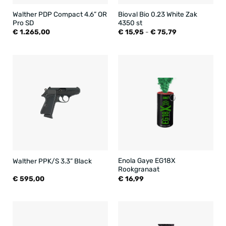
Walther PDP Compact 4.6” OR
Bioval Bio 0.23 White Zak
Pro SD
4350 st
Prijsklasse:
€
1.265,00
€
15,95
-
€
75,79
€ 15,95
tot
€ 75,79
Enola Gaye EG18X
Walther PPK/S 3.3” Black
Rookgranaat
€
595,00
€
16,99