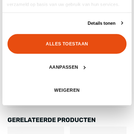
verzameld op basis van uw gebruik van hun services.
MONTAGERAIL
Weaver/Piccatinny
ACCESSOIRERAIL
Weaver/Picatinny/M-LOK
Details tonen
KOLF MATERIAAL
Synthetisch
ALLES TOESTAAN
GEWICHT
3,23 kg
LENGTE
101,9 cm
AANPASSEN
LEVERINGSOMVANG
Incl. magazijn
WEIGEREN
GERELATEERDE PRODUCTEN