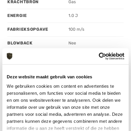
KRACHTBRON
Gas
ENERGIE
1.0 J
FABRIEKSOPGAVE
100 m/s
BLOWBACK
Nee
HOP UP
Ja
MAGAZIJNCAPACITEIT
32
Deze website maakt gebruik van cookies
INCL. BATTERIJ
Nee
We gebruiken cookies om content en advertenties te
personaliseren, om functies voor social media te bieden
KLEUR
Macaron Blue, Pink
en om ons websiteverkeer te analyseren. Ook delen we
informatie over uw gebruik van onze site met onze
BEHUIZING
Aluminium
partners voor social media, adverteren en analyse. Deze
partners kunnen deze gegevens combineren met andere
VIZIER
Open vizier
informatie die u aan ze heeft verstrekt of die ze hebben