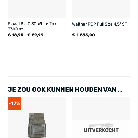
Bioval Bio 0.30 White Zak
Walther PDP Full Size 4.5″ SF
3300 st
Prijsklasse:
€
18,95
-
€
89,99
€
1.855,00
€ 18,95
tot
€ 89,99
JE ZOU OOK KUNNEN HOUDEN VAN …
-17%
UITVERKOCHT