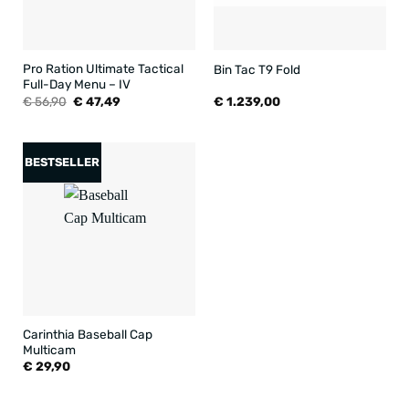
Pro Ration Ultimate Tactical
Bin Tac T9 Fold
Full-Day Menu – IV
Oorspronkelijke
Huidige
€
56,90
€
47,49
€
1.239,00
prijs
prijs
was:
is:
€ 56,90.
€ 47,49.
BESTSELLER
Carinthia Baseball Cap
Multicam
€
29,90