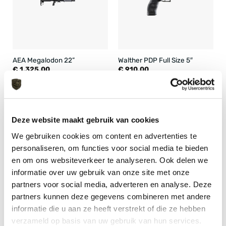
AEA Megalodon 22”
Walther PDP Full Size 5″
€
1.325,00
€
910,00
Deze website maakt gebruik van cookies
We gebruiken cookies om content en advertenties te
personaliseren, om functies voor social media te bieden
en om ons websiteverkeer te analyseren. Ook delen we
informatie over uw gebruik van onze site met onze
partners voor social media, adverteren en analyse. Deze
partners kunnen deze gegevens combineren met andere
Enola Gaye EG18X
Bioval Bio 0.25 White Zak
Rookgranaat
4000 st
informatie die u aan ze heeft verstrekt of die ze hebben
Prijsklasse:
€
16,99
€
16,95
-
€
80,49
verzameld op basis van uw gebruik van hun services.
€ 16,95