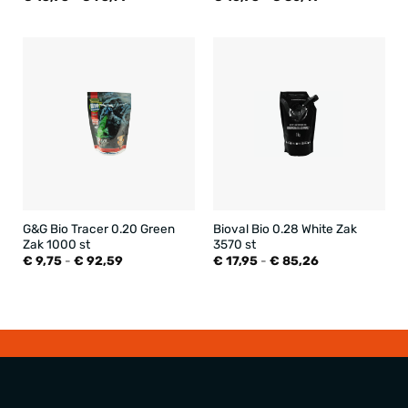
€ 15,95
€ 16,95
tot
tot
€ 75,79
€ 80,49
G&G Bio Tracer 0.20 Green
Bioval Bio 0.28 White Zak
Zak 1000 st
3570 st
Prijsklasse:
Prijsklasse:
€
9,75
-
€
92,59
€
17,95
-
€
85,26
€ 9,75
€ 17,95
tot
tot
€ 92,59
€ 85,26