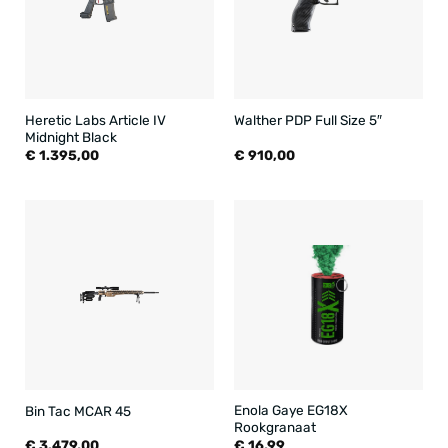
Heretic Labs Article IV
Walther PDP Full Size 5″
Midnight Black
€
1.395,00
€
910,00
Enola Gaye EG18X
Bin Tac MCAR 45
Rookgranaat
€
3.479,00
€
16,99