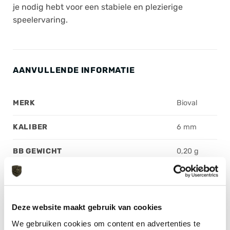
je nodig hebt voor een stabiele en plezierige
speelervaring.
AANVULLENDE INFORMATIE
MERK
Bioval
KALIBER
6 mm
BB GEWICHT
0,20 g
BIOLOGISCH AFBREEKBAAR
Ja
TRACER
Nee
Deze website maakt gebruik van cookies
We gebruiken cookies om content en advertenties te
KLEUR
White