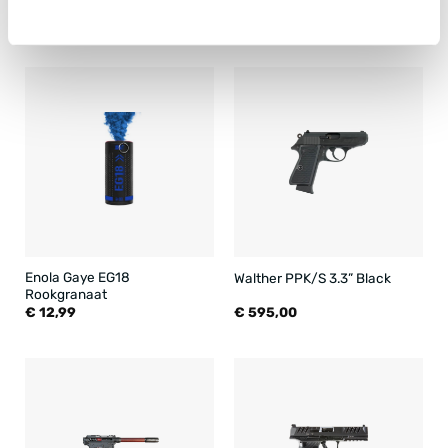
Bin Tac T9 Fold
Walther PPQ M2 4”
€
1.239,00
€
670,00
Enola Gaye EG18
Walther PPK/S 3.3” Black
Rookgranaat
€
12,99
€
595,00