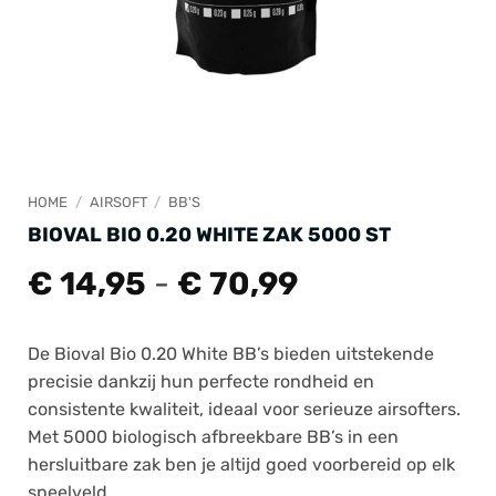
HOME
/
AIRSOFT
/
BB'S
BIOVAL BIO 0.20 WHITE ZAK 5000 ST
Prijsklasse:
€
14,95
-
€
70,99
€ 14,95
tot
De Bioval Bio 0.20 White BB’s bieden uitstekende
€ 70,99
precisie dankzij hun perfecte rondheid en
consistente kwaliteit, ideaal voor serieuze airsofters.
Met 5000 biologisch afbreekbare BB’s in een
hersluitbare zak ben je altijd goed voorbereid op elk
speelveld.