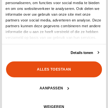
personaliseren, om functies voor social media te bieden
VERPAKT PER
5000 st
en om ons websiteverkeer te analyseren. Ook delen we
informatie over uw gebruik van onze site met onze
AANTAL
1, 2, 5
partners voor social media, adverteren en analyse. Deze
partners kunnen deze gegevens combineren met andere
informatie die u aan ze heeft verstrekt of die ze hebben
verzameld op basis van uw gebruik van hun services.
GERELATEERDE PRODUCTEN
Details tonen
ALLES TOESTAAN
UITVERKOCHT
UITVERKOCHT
AANPASSEN
WEIGEREN