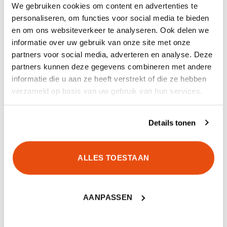
We gebruiken cookies om content en advertenties te
LEMMETLENGTE
122 mm
personaliseren, om functies voor social media te bieden
en om ons websiteverkeer te analyseren. Ook delen we
TOTALE LENGTE
23,3 cm
informatie over uw gebruik van onze site met onze
partners voor social media, adverteren en analyse. Deze
LEVERINGSOMVANG
Incl. schede
partners kunnen deze gegevens combineren met andere
informatie die u aan ze heeft verstrekt of die ze hebben
verzameld op basis van uw gebruik van hun services.
Details tonen
GERELATEERDE PRODUCTEN
ALLES TOESTAAN
UITVERKOCHT
AANPASSEN