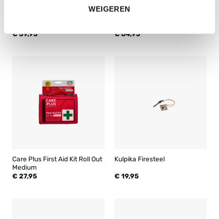
WEIGEREN
Cold Steel Survivalmes SRK
Care Plus First Aid Kit
Compact
Professional
€
59,95
€
64,95
Care Plus First Aid Kit Roll Out
Kulpika Firesteel
Medium
€
27,95
€
19,95