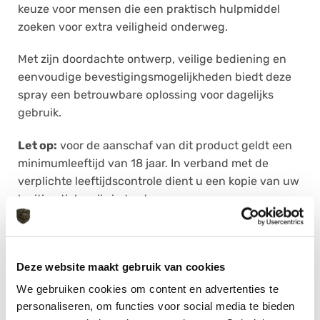
keuze voor mensen die een praktisch hulpmiddel
zoeken voor extra veiligheid onderweg.
Met zijn doordachte ontwerp, veilige bediening en
eenvoudige bevestigingsmogelijkheden biedt deze
spray een betrouwbare oplossing voor dagelijks
gebruik.
Let op:
voor de aanschaf van dit product geldt een
minimumleeftijd van 18 jaar. In verband met de
verplichte leeftijdscontrole dient u een kopie van uw
legitimatiebewijs in te sturen waarop uw naam,
geboortedatum en documentnummer duidelijk
leesbaar zijn.
Deze website maakt gebruik van cookies
We gebruiken cookies om content en advertenties te
AANVULLENDE INFORMATIE
personaliseren, om functies voor social media te bieden