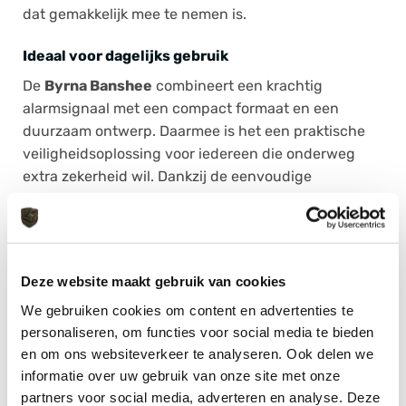
dat gemakkelijk mee te nemen is.
Ideaal voor dagelijks gebruik
De
Byrna Banshee
combineert een krachtig
alarmsignaal met een compact formaat en een
duurzaam ontwerp. Daarmee is het een praktische
veiligheidsoplossing voor iedereen die onderweg
extra zekerheid wil. Dankzij de eenvoudige
bediening en betrouwbare werking is dit persoonlijke
alarm geschikt voor uiteenlopende situaties waarin
snel hulp of aandacht nodig is.
Deze website maakt gebruik van cookies
We gebruiken cookies om content en advertenties te
personaliseren, om functies voor social media te bieden
AANVULLENDE INFORMATIE
en om ons websiteverkeer te analyseren. Ook delen we
informatie over uw gebruik van onze site met onze
MERK
Byrna
partners voor social media, adverteren en analyse. Deze