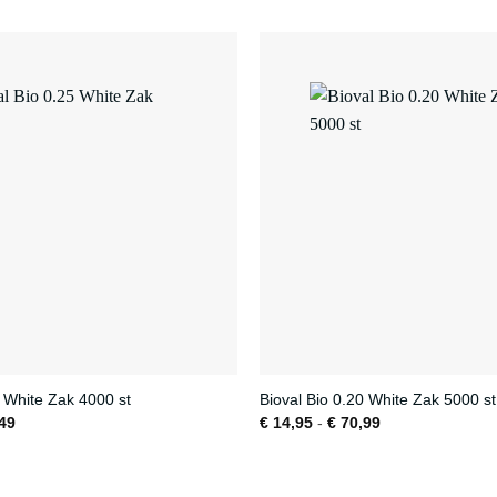
5 White Zak 4000 st
Bioval Bio 0.20 White Zak 5000 st
Prijsklasse:
Prijsklasse:
49
€
14,95
-
€
70,99
€ 16,95
€ 14,95
tot
tot
€ 80,49
€ 70,99