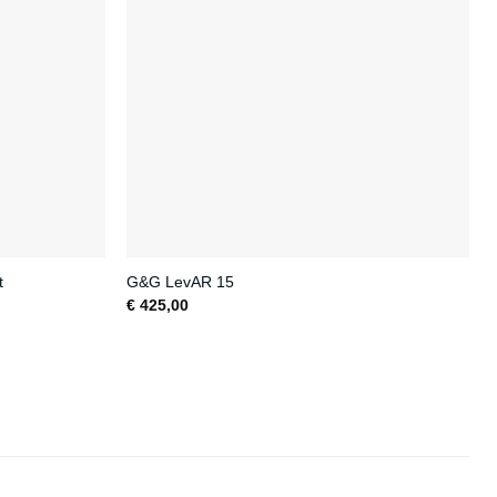
t
G&G LevAR 15
€
425,00