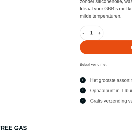
zonder siliconenolie, waar
Ideaal voor GBB’s met ku
milde temperaturen.
Puff Dino Light Power 9 K
Betaal veilig met
Het grootste assort
Ophaalpunt in Tilbu
Gratis verzending v
FREE GAS