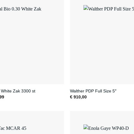
0 White Zak 3300 st
Walther PDP Full Size 5″
Prijsklasse:
99
€
910,00
€ 18,95
tot
€ 89,99