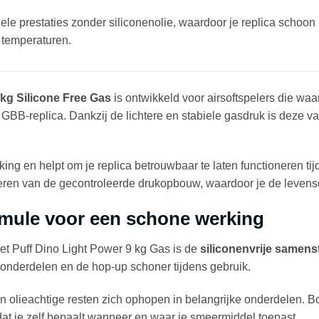
ele prestaties zonder siliconenolie, waardoor je replica schoon b
e temperaturen.
 kg Silicone Free Gas
is ontwikkeld voor airsoftspelers die waa
BB-replica. Dankzij de lichtere en stabiele gasdruk is deze var
king en helpt om je replica betrouwbaar te laten functioneren t
teren van de gecontroleerde drukopbouw, waardoor je de levensd
ormule voor een schone werking
et Puff Dino Light Power 9 kg Gas is de
siliconenvrije samenst
e onderdelen en de hop-up schoner tijdens gebruik.
en olieachtige resten zich ophopen in belangrijke onderdelen. 
at je zelf bepaalt wanneer en waar je smeermiddel toepast.