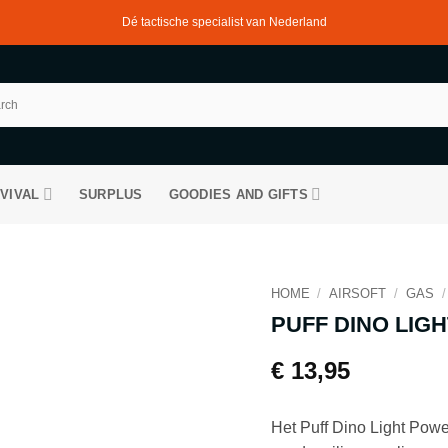
Dé tactische specialist van Nederland
VIVAL
SURPLUS
GOODIES AND GIFTS
HOME
/
AIRSOFT
/
GAS
/
PUFF DINO LIG
€
13,95
Het Puff Dino Light Power