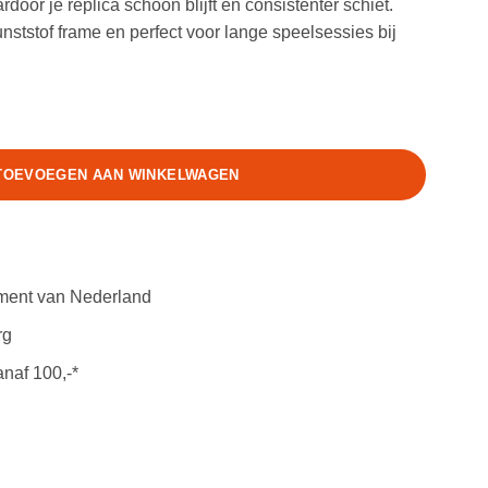
door je replica schoon blijft en consistenter schiet.
nststof frame en perfect voor lange speelsessies bij
g Silicone Free Gas aantal
TOEVOEGEN AAN WINKELWAGEN
iment van Nederland
rg
anaf 100,-*