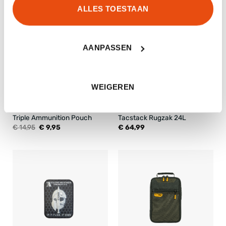
ALLES TOESTAAN
-33%
AANPASSEN
WEIGEREN
Triple Ammunition Pouch
Tacstack Rugzak 24L
Oorspronkelijke
Huidige
€
14,95
€
9,95
€
64,99
prijs
prijs
was:
is:
€ 14,95.
€ 9,95.