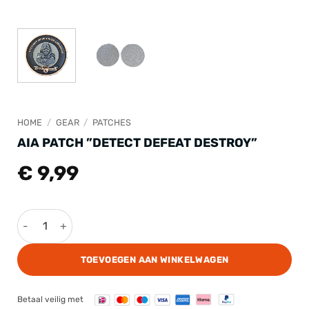
HOME
/
GEAR
/
PATCHES
AIA PATCH ”DETECT DEFEAT DESTROY”
€
9,99
AIA Patch ''Detect Defeat Destroy'' aantal
TOEVOEGEN AAN WINKELWAGEN
Betaal veilig met