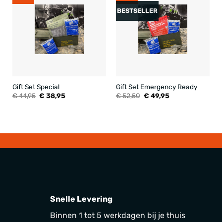
BESTSELLER
Gift Set Special
Gift Set Emergency Ready
Oorspronkelijke
Huidige
Oorspronkelijke
Huidige
€
44,95
€
38,95
€
52,50
€
49,95
prijs
prijs
prijs
prijs
was:
is:
was:
is:
€ 44,95.
€ 38,95.
€ 52,50.
€ 49,95.
Snelle Levering
Binnen 1 tot 5 werkdagen bij je thuis