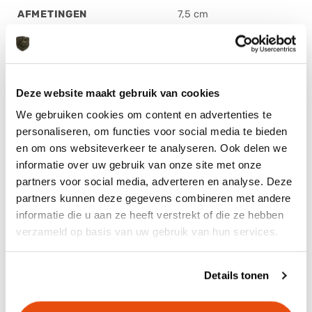
AFMETINGEN
7,5 cm
Deze website maakt gebruik van cookies
GERELATEERDE PRODUCTEN
We gebruiken cookies om content en advertenties te
personaliseren, om functies voor social media te bieden
en om ons websiteverkeer te analyseren. Ook delen we
informatie over uw gebruik van onze site met onze
partners voor social media, adverteren en analyse. Deze
partners kunnen deze gegevens combineren met andere
informatie die u aan ze heeft verstrekt of die ze hebben
verzameld op basis van uw gebruik van hun services.
Tasmanian Tiger Modular
AIA Patch
Details tonen
Combat Pack
€
9,99
€
199,95