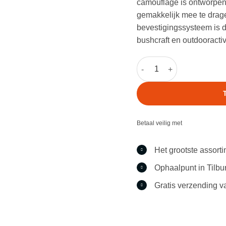
camouflage is ontworpen 
gemakkelijk mee te drag
bevestigingssysteem is de
bushcraft en outdooractivi
ACU MOLLE II Canteen Uti
Betaal veilig met
Het grootste assort
Ophaalpunt in Tilbu
Gratis verzending v