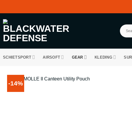
Ga
naar
inhoud
SCHIETSPORT
AIRSOFT
GEAR
KLEDING
SUR
-14%