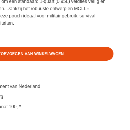
om een standaard 1-quart (0,95L) veldfles veilig en
en. Dankzij het robuuste ontwerp en MOLLE-
ze pouch ideaal voor militair gebruik, survival,
teiten.
lity Pouch aantal
TOEVOEGEN AAN WINKELWAGEN
iment van Nederland
rg
anaf 100,-*