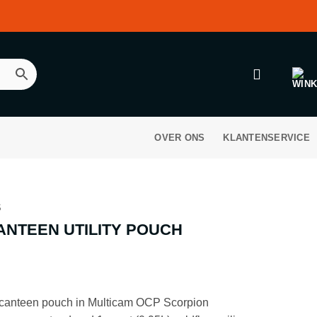
OVER ONS
KLANTENSERVICE
S
CANTEEN UTILITY POUCH
nkelijke
Huidige
prijs
is:
 canteen pouch in Multicam OCP Scorpion
.
€ 12,95.