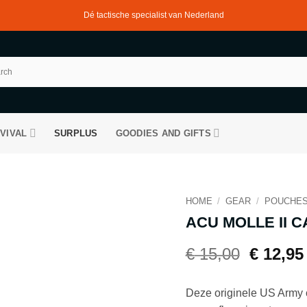
Dé tactische specialist van Nederland
VIVAL
SURPLUS
GOODIES AND GIFTS
HOME
/
GEAR
/
POUCHE
ACU MOLLE II 
Oorspro
€
15,00
€
12,95
prijs
was:
Deze originele US Army
€ 15,00