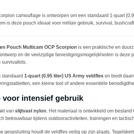
pion camouflage is ontworpen om een standaard 1-quart (0,95L
s deze pouch ideaal voor militair gebruik, survival, bushcraft 
een Pouch Multicam OCP Scorpion
is een praktische en duurz
e ontwerp en de veelzijdige bevestigingsmogelijkheden is deze
 survivalkits.
n standaard
1-quart (0,95 liter) US Army veldfles
en biedt daarn
veringstabletten, een kleine tool of andere essentiële benodi
voor intensief gebruik
akt van
slijtvast nylon
. Het materiaal is ontwikkeld om bestand
ch betrouwbaar tijdens outdooractiviteiten, trainingen en tactisch
 gespsluiting houdt de veldfles veilig op zijn plaats. Tegelijkert