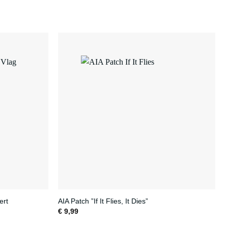
ert
AIA Patch ”If It Flies, It Dies”
€
9,99