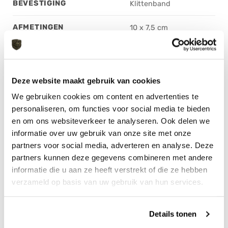
BEVESTIGING
Klittenband
AFMETINGEN
10 x 7,5 cm
Deze website maakt gebruik van cookies
GERELATEERDE PRODUCTEN
We gebruiken cookies om content en advertenties te
personaliseren, om functies voor social media te bieden
en om ons websiteverkeer te analyseren. Ook delen we
informatie over uw gebruik van onze site met onze
partners voor social media, adverteren en analyse. Deze
partners kunnen deze gegevens combineren met andere
informatie die u aan ze heeft verstrekt of die ze hebben
verzameld op basis van uw gebruik van hun services.
Details tonen
Patch JTG Nederlandse Vlag
Tacstack Organiser M
€
3,95
€
29,99