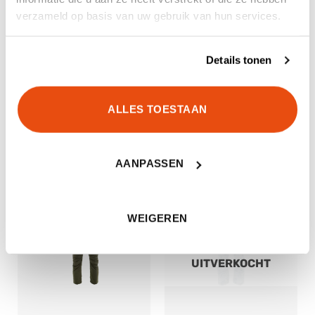
verzameld op basis van uw gebruik van hun services.
Details tonen
ALLES TOESTAAN
Carinthia TLG Jacket Black
Carinthia MIG 4.0 Jacket
Multicam
€
449,90
€
259,90
AANPASSEN
WEIGEREN
UITVERKOCHT