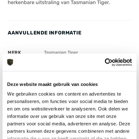
herkenbare uitstraling van Tasmanian Tiger.
AANVULLENDE INFORMATIE
MERK
Tasmanian Tiger
KLEUR
Black
MAAT
L, M, S, XL, XXL, XXXL
Deze website maakt gebruik van cookies
We gebruiken cookies om content en advertenties te
personaliseren, om functies voor social media te bieden
en om ons websiteverkeer te analyseren. Ook delen we
informatie over uw gebruik van onze site met onze
GERELATEERDE PRODUCTEN
partners voor social media, adverteren en analyse. Deze
partners kunnen deze gegevens combineren met andere
informatie die u aan ze heeft verstrekt of die ze hebben