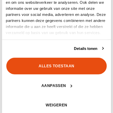
en om ons websiteverkeer te analyseren. Ook delen we
informatie over uw gebruik van onze site met onze
partners voor social media, adverteren en analyse. Deze
partners kunnen deze gegevens combineren met andere
informatie die u aan ze heeft verstrekt of die ze hebben
verzameld op basis van uw gebruik van hun services.
GERELATEERDE PRODUCTEN
Details tonen
ALLES TOESTAAN
AANPASSEN
Carinthia MIG 4.0 Jacket
Carinthia HIG 4.0 Jacket
Multicam
€
519,90
€
449,90
WEIGEREN