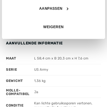
reddingsteams en andere professionele gebruikers.
Het is een betrouwbare oplossing voor iedereen die
AANPASSEN
medische transportmiddelen veilig en efficiënt wil
meenemen.
WEIGEREN
AANVULLENDE INFORMATIE
MAAT
L 58,4 cm x B 20,3 cm x H 7,6 cm
SERIE
US Army
GEWICHT
1,36 kg
MOLLE-
Ja
COMPATIBEL
Kan lichte gebruikssporen vertonen,
CONDITIE