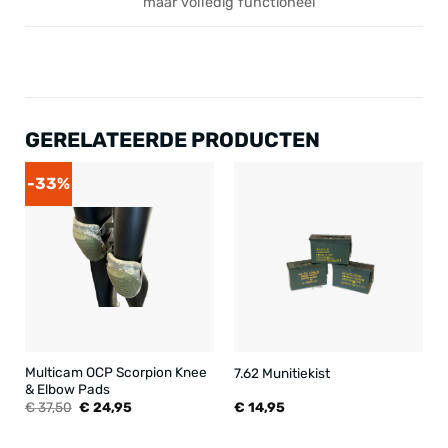
maar volledig functioneel
GERELATEERDE PRODUCTEN
-33%
Multicam OCP Scorpion Knee
7.62 Munitiekist
& Elbow Pads
Oorspronkelijke
Huidige
€
37,50
€
24,95
€
14,95
prijs
prijs
was:
is:
€ 37,50.
€ 24,95.