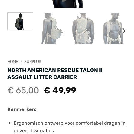
HOME
/
SURPLUS
NORTH AMERICAN RESCUE TALON II
ASSAULT LITTER CARRIER
Oorspronkelijke
Huidige
€
65,00
€
49,99
prijs
prijs
was:
is:
Kenmerken:
€ 65,00.
€ 49,99.
Ergonomisch ontwerp voor comfortabel dragen in
gevechtssituaties