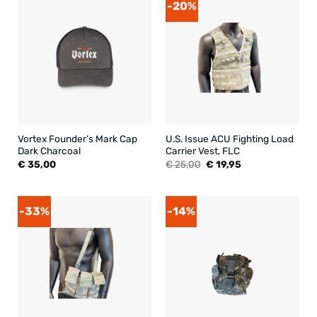
-20%
Vortex Founder’s Mark Cap
U.S. Issue ACU Fighting Load
Dark Charcoal
Carrier Vest, FLC
Oorspronkelijke
Huidige
€
35,00
€
25,00
€
19,95
prijs
prijs
was:
is:
€ 25,00.
€ 19,95.
-33%
-14%