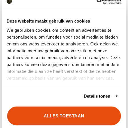
werken. Zo kan de uitrusting eenvoudig worden
geïntegreerd binnen bestaande procedures.
Deze website maakt gebruik van cookies
Betrouwbare ondersteuning in het veld
We gebruiken cookies om content en advertenties te
De
North American Rescue Talon II Assault Litter
personaliseren, om functies voor social media te bieden
Carrier
is ontwikkeld voor situaties waarin
en om ons websiteverkeer te analyseren. Ook delen we
betrouwbaarheid essentieel is. Het systeem
informatie over uw gebruik van onze site met onze
ondersteunt medische evacuaties zonder onnodige
partners voor social media, adverteren en analyse. Deze
belasting voor de gebruiker.
partners kunnen deze gegevens combineren met andere
informatie die u aan ze heeft verstrekt of die ze hebben
Daarnaast biedt het draagvest een praktische
verzameld op basis van uw gebruik van hun services.
oplossing voor het meenemen van een brancard
tijdens complexe operaties. Hierdoor blijven teams
beter voorbereid op onverwachte situaties.
Details tonen
De combinatie van draagcomfort, functionaliteit en
compatibiliteit maakt de Talon II Assault Litter Carrier
ALLES TOESTAAN
een waardevolle toevoeging voor militaire eenheden,