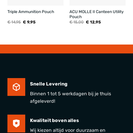
ACU MOLLE II Canteen Utility
Triple Ammunition Pouch
Pouch
Oorspronkelijke
Huidige
Oorspronkelijke
Huidige
€
14,95
€
9,95
€
15,00
€
12,95
prijs
prijs
prijs
prijs
was:
is:
was:
is:
€ 14,95.
€ 9,95.
€ 15,00.
€ 12,95.
Snelle Levering
Binnen 1 tot 5 werkdagen bij je thuis
afgeleverd!
Kwaliteit boven alles
Wij kiezen altijd voor duurzaam en