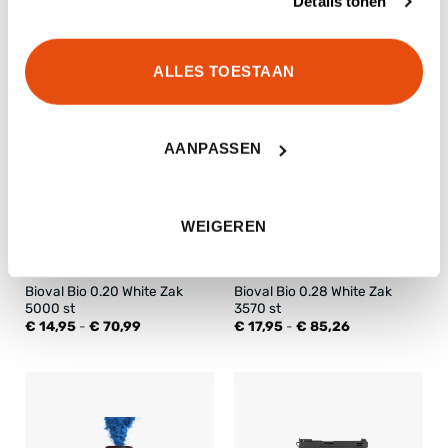
Tokyo Marui M320A1 BB
Details tonen
G&G MGCR 556 7”
Granaat
€
455,00
€
29,95
ALLES TOESTAAN
AANPASSEN
WEIGEREN
Bioval Bio 0.20 White Zak
Bioval Bio 0.28 White Zak
5000 st
3570 st
Prijsklasse:
Prijsklasse:
€
14,95
-
€
70,99
€
17,95
-
€
85,26
€ 14,95
€ 17,95
tot
tot
€ 70,99
€ 85,26