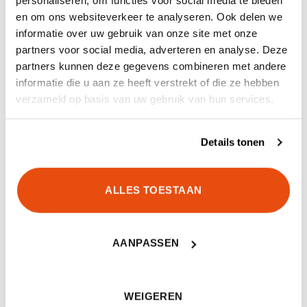
personaliseren, om functies voor social media te bieden
Incl. opbergdoosje en USB
LEVERINGSOMVANG
en om ons websiteverkeer te analyseren. Ook delen we
kabel
informatie over uw gebruik van onze site met onze
partners voor social media, adverteren en analyse. Deze
partners kunnen deze gegevens combineren met andere
informatie die u aan ze heeft verstrekt of die ze hebben
verzameld op basis van uw gebruik van hun services.
GERELATEERDE PRODUCTEN
Details tonen
ALLES TOESTAAN
AANPASSEN
Carinthia PRG 2.0 Rain Jacket
Carinthia MIG 4.0 Jacket Lady
Multicam
WEIGEREN
€
449,90
€
579,90