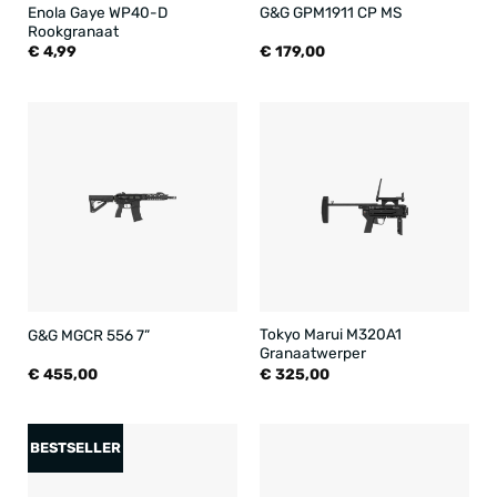
Enola Gaye WP40-D
G&G GPM1911 CP MS
Rookgranaat
€
4,99
€
179,00
Tokyo Marui M320A1
G&G MGCR 556 7”
Granaatwerper
€
455,00
€
325,00
BESTSELLER