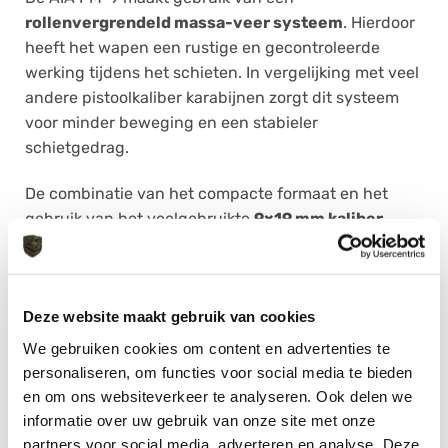
rollenvergrendeld massa-veer systeem
. Hierdoor
heeft het wapen een rustige en gecontroleerde
werking tijdens het schieten. In vergelijking met veel
andere pistoolkaliber karabijnen zorgt dit systeem
voor minder beweging en een stabieler
schietgedrag.
De combinatie van het compacte formaat en het
gebruik van het veelgebruikte
9×19 mm kaliber
maakt de PM-9 geschikt voor verschillende
toepassingen binnen de sportschutterij. Het ontwerp
biedt een vertrouwde bediening en een prettige
Deze website maakt gebruik van cookies
balans tijdens dynamische oefeningen.
We gebruiken cookies om content en advertenties te
Compleet geleverd met accessoires
personaliseren, om functies voor social media te bieden
en om ons websiteverkeer te analyseren. Ook delen we
De AIA PM-9 wordt geleverd als complete set. In de
informatie over uw gebruik van onze site met onze
verpakking vind je onder andere:
partners voor social media, adverteren en analyse. Deze