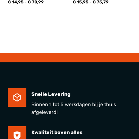
Prijsklasse:
Prijsklasse:
€
14,95
-
€
70,99
€
15,95
-
€
75,79
€ 14,95
€ 15,95
tot
tot
€ 70,99
€ 75,79
Snelle Levering
Binnen 1 tot 5 werkdagen bij je thuis
afgeleverd!
Kwaliteit boven alles