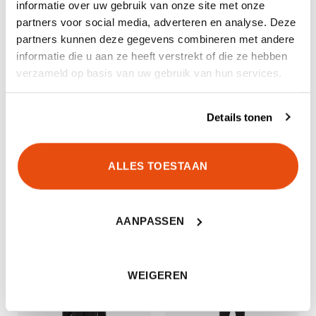
informatie over uw gebruik van onze site met onze
partners voor social media, adverteren en analyse. Deze
AANVULLENDE INFORMATIE
partners kunnen deze gegevens combineren met andere
informatie die u aan ze heeft verstrekt of die ze hebben
MERK
Smith & Wesson
verzameld op basis van uw gebruik van hun services.
KLEUR
Grey
Details tonen
MAAT
L, M, XL, XXL
ALLES TOESTAAN
AANPASSEN
GERELATEERDE PRODUCTEN
WEIGEREN