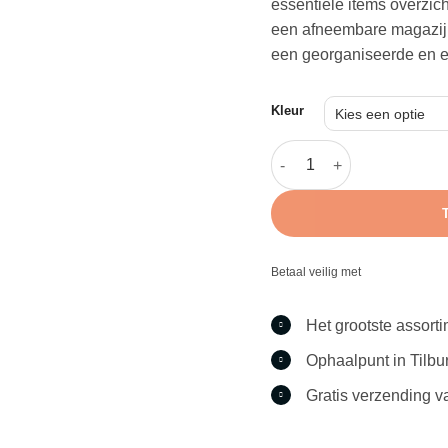
essentiële items overzic
een afneembare magazijn
een georganiseerde en ef
Kleur
Nuprol Admin Pouch aant
Betaal veilig met
Het grootste assort
Ophaalpunt in Tilbu
Gratis verzending v