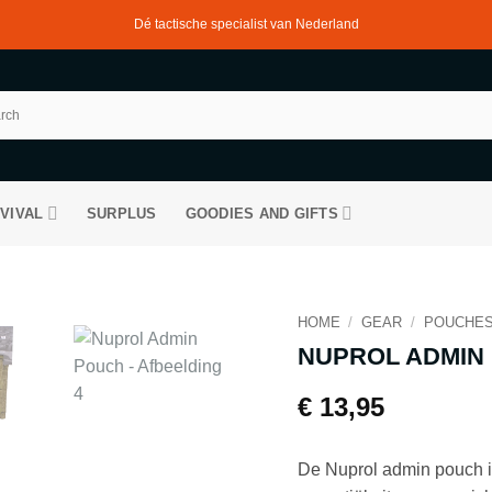
Dé tactische specialist van Nederland
VIVAL
SURPLUS
GOODIES AND GIFTS
HOME
/
GEAR
/
POUCHE
NUPROL ADMIN
€
13,95
De Nuprol admin pouch is