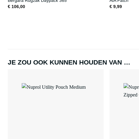
Bergara Rugzak Daypack 365
AIA Patch
€
106,00
€
9,99
JE ZOU OOK KUNNEN HOUDEN VAN …