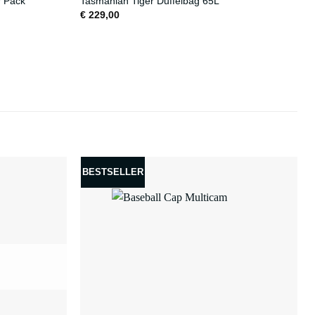
r Pack
Tasmanian Tiger Duffelbag 65L
€
229,00
BESTSELLER