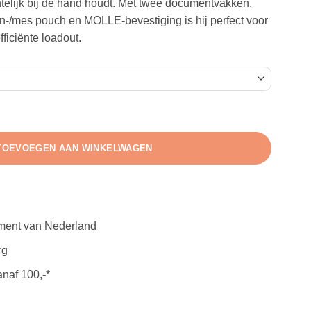
htelijk bij de hand houdt. Met twee documentvakken,
-/mes pouch en MOLLE-bevestiging is hij perfect voor
ficiënte loadout.
al
TOEVOEGEN AAN WINKELWAGEN
iment van Nederland
rg
anaf 100,-*