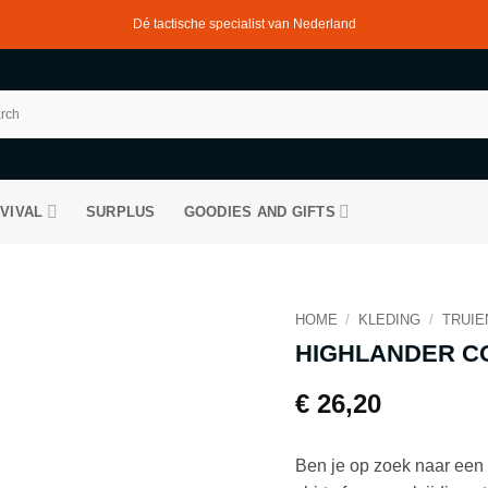
Dé tactische specialist van Nederland
VIVAL
SURPLUS
GOODIES AND GIFTS
HOME
/
KLEDING
/
TRUIE
HIGHLANDER CO
€
26,20
Ben je op zoek naar een f