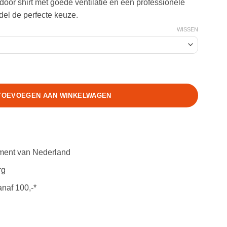
utdoor shirt met goede ventilatie en een professionele
odel de perfecte keuze.
WISSEN
live aantal
TOEVOEGEN AAN WINKELWAGEN
iment van Nederland
rg
anaf 100,-*