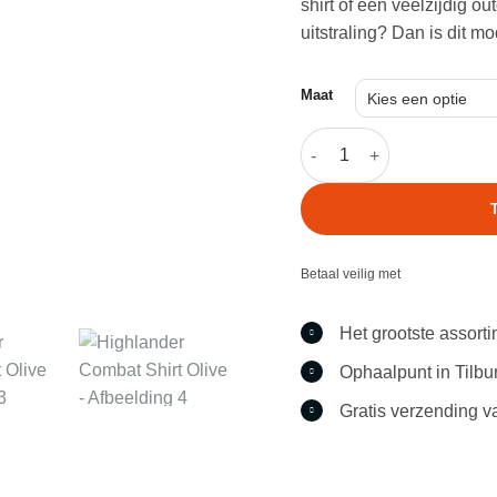
shirt of een veelzijdig o
uitstraling? Dan is dit m
Maat
Highlander Combat Shirt O
Betaal veilig met
Het grootste assort
Ophaalpunt in Tilbu
Gratis verzending v