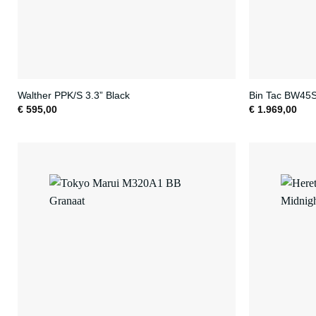
Walther PPK/S 3.3” Black
Bin Tac BW45
€
595,00
€
1.969,00