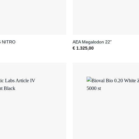
S NITRO
AEA Megalodon 22”
€
1.325,00