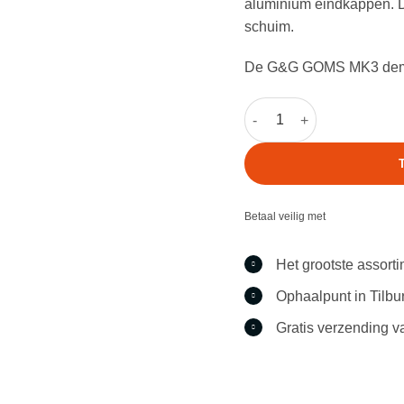
aluminium eindkappen. D
schuim.
De G&G GOMS MK3 demper
G&G GOMS MK3 Demper a
Betaal veilig met
Het grootste assort
Ophaalpunt in Tilbu
Gratis verzending v