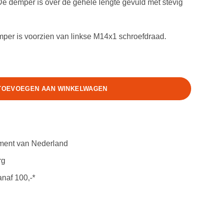
e demper is over de gehele lengte gevuld met stevig
 is voorzien van linkse M14x1 schroefdraad.
antal
TOEVOEGEN AAN WINKELWAGEN
iment van Nederland
rg
anaf 100,-*