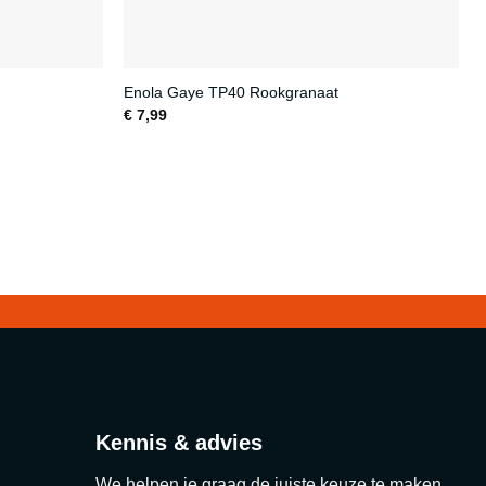
Enola Gaye TP40 Rookgranaat
€
7,99
Kennis & advies
We helpen je graag de juiste keuze te maken