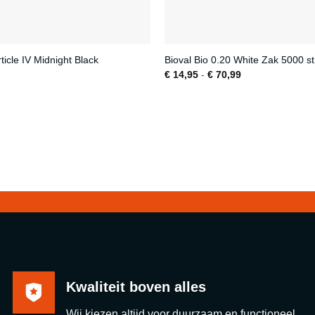
ticle IV Midnight Black
Bioval Bio 0.20 White Zak 5000 st
Prijsklasse:
€
14,95
-
€
70,99
€ 14,95
tot
€ 70,99
Kwaliteit boven alles
Wij kiezen altijd voor duurzaam en functioneel