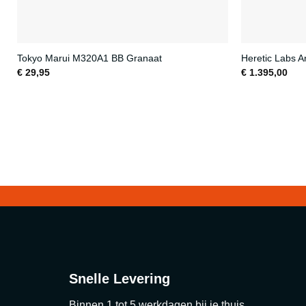
Tokyo Marui M320A1 BB Granaat
Heretic Labs Ar
€
29,95
€
1.395,00
Snelle Levering
Binnen 1 tot 5 werkdagen bij je thuis