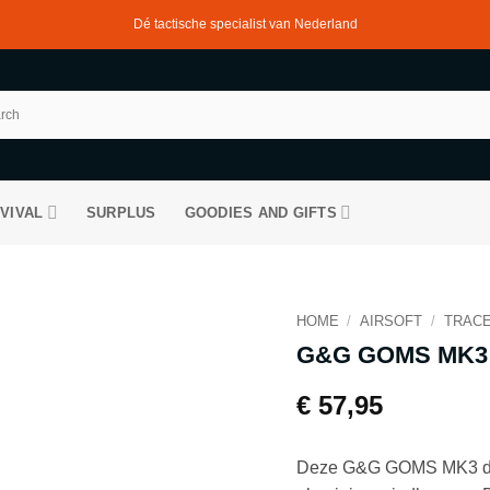
Dé tactische specialist van Nederland
VIVAL
SURPLUS
GOODIES AND GIFTS
HOME
/
AIRSOFT
/
TRAC
G&G GOMS MK3
€
57,95
Deze G&G GOMS MK3 demp