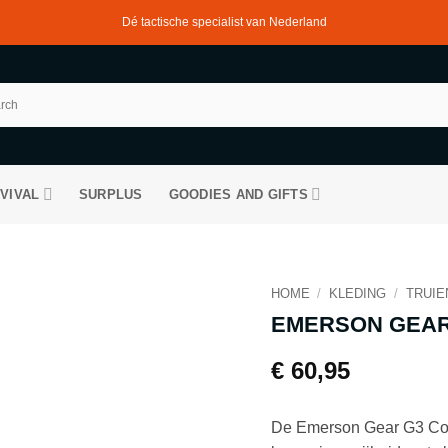
Dé tactische specialist van Nederland
VIVAL
SURPLUS
GOODIES AND GIFTS
HOME
/
KLEDING
/
TRUIE
EMERSON GEAR
€
60,95
De Emerson Gear G3 Com