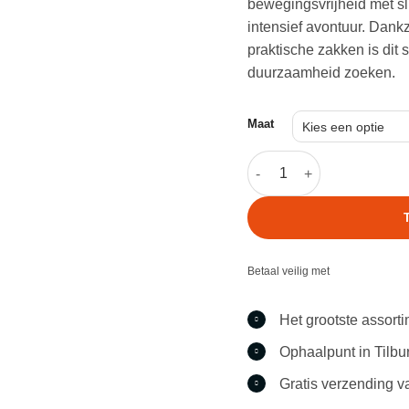
bewegingsvrijheid met slim
intensief avontuur. Dank
praktische zakken is dit s
duurzaamheid zoeken.
Maat
Emerson Gear G3 Combat S
Betaal veilig met
Het grootste assort
Ophaalpunt in Tilbu
Gratis verzending v