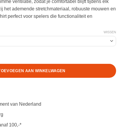
me ventilatie, zodat je comfortabel blijft tijdens elk
zij het ademende stretchmateriaal, robuuste mouwen en
hirt perfect voor spelers die functionaliteit en
WISSEN
hirt Multicam aantal
TOEVOEGEN AAN WINKELWAGEN
iment van Nederland
rg
anaf 100,-*