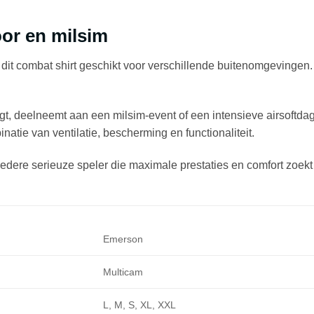
oor en milsim
it combat shirt geschikt voor verschillende buitenomgevingen. H
gt, deelneemt aan een milsim-event of een intensieve airsoftdag
natie van ventilatie, bescherming en functionaliteit.
ere serieuze speler die maximale prestaties en comfort zoekt ti
Emerson
Multicam
L, M, S, XL, XXL