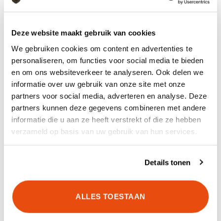
KLEUR
Italian Camo
MAAT
L, M, S, XL, XS, XXL, XXXL
Deze website maakt gebruik van cookies
We gebruiken cookies om content en advertenties te
personaliseren, om functies voor social media te bieden
en om ons websiteverkeer te analyseren. Ook delen we
informatie over uw gebruik van onze site met onze
GERELATEERDE PRODUCTEN
partners voor social media, adverteren en analyse. Deze
partners kunnen deze gegevens combineren met andere
informatie die u aan ze heeft verstrekt of die ze hebben
verzameld op basis van uw gebruik van hun services.
Details tonen
ALLES TOESTAAN
Carinthia MIG 4.0 Jacket NFP
Carinthia ECIG 4.0 Jacket
€
519,90
€
649,90