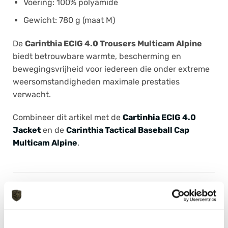
Voering: 100% polyamide
Gewicht: 780 g (maat M)
De
Carinthia ECIG 4.0 Trousers Multicam Alpine
biedt betrouwbare warmte, bescherming en
bewegingsvrijheid voor iedereen die onder extreme
weersomstandigheden maximale prestaties
verwacht.
Combineer dit artikel met de
Cartinhia EC
IG 4.0
Jacke
t
en de
Carinthia Tactical Baseball Cap
Multicam Alpine
.
AANVULLENDE INFORMATIE
MERK
Carinthia