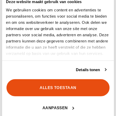
Deze website maakt gebruik van cookies
We gebruiken cookies om content en advertenties te
SERIE
ECIG 4.0
personaliseren, om functies voor social media te bieden
en om ons websiteverkeer te analyseren. Ook delen we
KLEUR
Multicam Alpine
informatie over uw gebruik van onze site met onze
partners voor social media, adverteren en analyse. Deze
MAAT
L, M, S, XL, XXL
partners kunnen deze gegevens combineren met andere
informatie die u aan ze heeft verstrekt of die ze hebben
GEWICHT
780 g maat M
verzameld op basis van uw gebruik van hun services.
Details tonen
GERELATEERDE PRODUCTEN
ALLES TOESTAAN
AANPASSEN