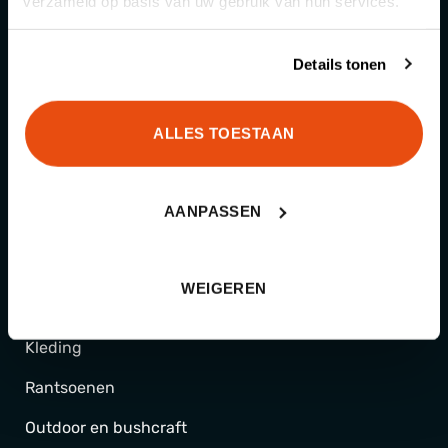
verzameld op basis van uw gebruik van hun services.
We helpen je graag de juiste keuze te
maken
Details tonen
ALLES TOESTAAN
Categorieën
AANPASSEN
Schietsport
WEIGEREN
Gear
Kleding
Rantsoenen
Outdoor en bushcraft