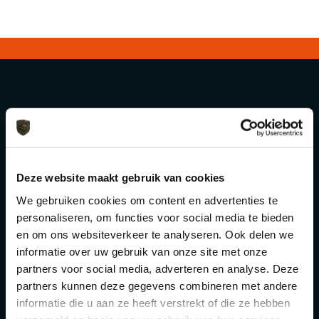
was:
is:
was:
is:
€ 84,99.
€ 72,95.
€ 2,99.
€ 2,49.
Snelle Levering
Binnen 1 tot 5 werkdagen bij je thuis
afgeleverd!
Deze website maakt gebruik van cookies
We gebruiken cookies om content en advertenties te
personaliseren, om functies voor social media te bieden
Kwaliteit boven alles
en om ons websiteverkeer te analyseren. Ook delen we
Wij kiezen altijd voor duurzaam en
informatie over uw gebruik van onze site met onze
functioneel
partners voor social media, adverteren en analyse. Deze
partners kunnen deze gegevens combineren met andere
informatie die u aan ze heeft verstrekt of die ze hebben
Kennis & advies