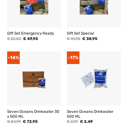
Gift Set Emergency Ready
Gift Set Special
Oorspronkelijke
Huidige
Oorspronkelijke
Huidige
€
52,50
€
49,95
€
44,95
€
38,95
prijs
prijs
prijs
prijs
was:
is:
was:
is:
€ 52,50.
€ 49,95.
€ 44,95.
€ 38,95.
-14%
-17%
Seven Oceans Drinkwater 30
Seven Oceans Drinkwater
x 500 ML
500 ML
Oorspronkelijke
Huidige
Oorspronkelijke
Huidige
€
84,99
€
72,95
€
2,99
€
2,49
prijs
prijs
prijs
prijs