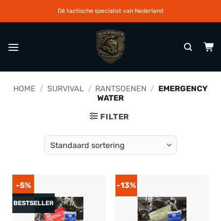
Ga
Dé tactische specialist van Nederland
naar
inhoud
HOME
/
SURVIVAL
/
RANTSOENEN
/
EMERGENCY
WATER
FILTER
-5%
-13%
BESTSELLER