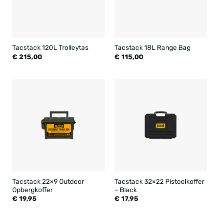
Tacstack 120L Trolleytas
Tacstack 18L Range Bag
€
215,00
€
115,00
Tacstack 22×9 Outdoor
Tacstack 32×22 Pistoolkoffer
Opbergkoffer
– Black
€
19,95
€
17,95