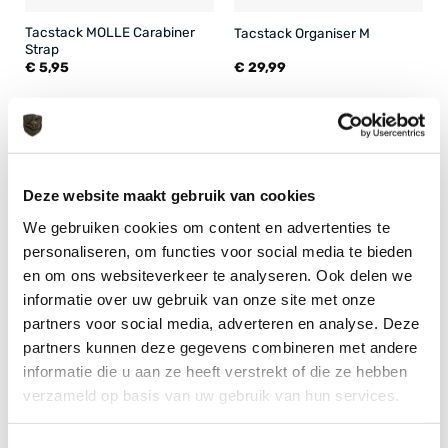
Tacstack MOLLE Carabiner
Tacstack Organiser M
Strap
€
5,95
€
29,99
Deze website maakt gebruik van cookies
We gebruiken cookies om content en advertenties te
personaliseren, om functies voor social media te bieden
en om ons websiteverkeer te analyseren. Ook delen we
informatie over uw gebruik van onze site met onze
partners voor social media, adverteren en analyse. Deze
Tacstack Organiser S
Tacstack Organising Patches
€
24,99
€
19,90
partners kunnen deze gegevens combineren met andere
informatie die u aan ze heeft verstrekt of die ze hebben
verzameld op basis van uw gebruik van hun services.