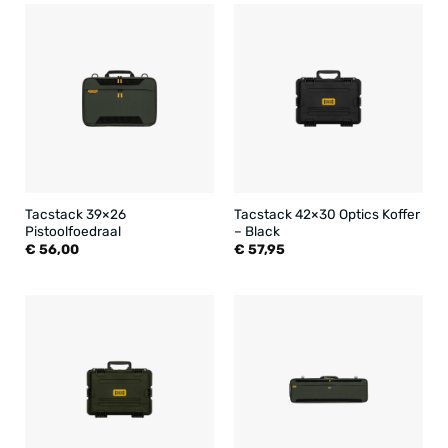
Tacstack 39×26
Tacstack 42×30 Optics Koffer
Pistoolfoedraal
– Black
€
56,00
€
57,95