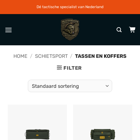
Ga
Dé tactische specialist van Nederland
naar
inhoud
HOME
/
SCHIETSPORT
/
TASSEN EN KOFFERS
FILTER