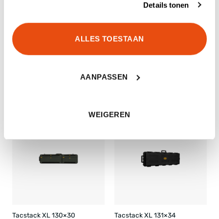
Details tonen
ALLES TOESTAAN
Tacstack S 75×30
Tacstack Rugzak 24L
AANPASSEN
Geweerfoedraal
€
64,99
€
112,95
WEIGEREN
Tacstack XL 130×30
Tacstack XL 131×34