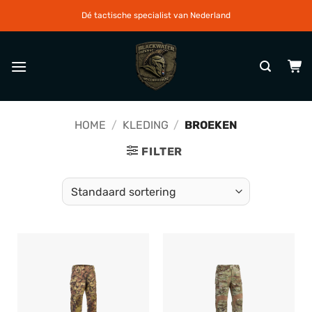
Ga
Dé tactische specialist van Nederland
naar
inhoud
HOME
/
KLEDING
/
BROEKEN
FILTER