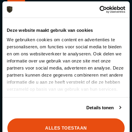
Kwaliteit boven alles
Wij kiezen altijd voor duurzaam en
functioneel
Deze website maakt gebruik van cookies
We gebruiken cookies om content en advertenties te
Kennis & advies
personaliseren, om functies voor social media te bieden
We helpen je graag de juiste keuze te
en om ons websiteverkeer te analyseren. Ook delen we
maken
informatie over uw gebruik van onze site met onze
partners voor social media, adverteren en analyse. Deze
partners kunnen deze gegevens combineren met andere
informatie die u aan ze heeft verstrekt of die ze hebben
verzameld op basis van uw gebruik van hun services.
Categorieën
Details tonen
Schietsport
ALLES TOESTAAN